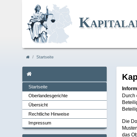
Kapitala
Navi_breadcrum
Startseite
Startseite
Ka
Startseite
Inform
Durch 
Oberlandesgerichte
Beteil
Übersicht
Navi_links
Beteil
Rechtliche Hinweise
Die Do
Impressum
Muster
das Ob