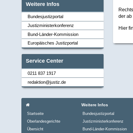
Weitere Infos
Rechts
der ab
Bundesjustizportal
Justizministerkonferenz
Hier f
Navi_links
Bund-Länder-Kommission
Europäisches Justizportal
Service Center
0211 837 1917
Navi_links
redaktion@justiz.de
Navi_footer
Startseite
Weitere Infos
Startseite
Bundesjustizportal
Oberlandesgerichte
Justizministerkonferenz
Übersicht
Bund-Länder-Kommission