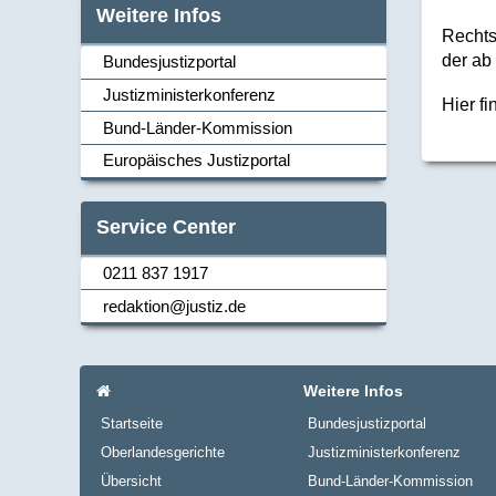
Weitere Infos
Rechts
der ab
Bundesjustizportal
Justizministerkonferenz
Hier f
Navi_links
Bund-Länder-Kommission
Europäisches Justizportal
Service Center
0211 837 1917
Navi_links
redaktion@justiz.de
Navi_footer
Startseite
Weitere Infos
Startseite
Bundesjustizportal
Oberlandesgerichte
Justizministerkonferenz
Übersicht
Bund-Länder-Kommission