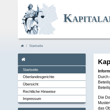
Kapitala
Navi_breadcrum
Startseite
Startseite
Ka
Startseite
Inform
Durch 
Oberlandesgerichte
Beteil
Übersicht
Navi_links
Beteil
Rechtliche Hinweise
Die Do
Impressum
Muster
das Ob