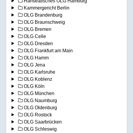
Hanseatisches OLG Hamburg
Kammergericht Berlin
OLG Brandenburg
OLG Braunschweig
OLG Bremen
OLG Celle
OLG Dresden
OLG Frankfurt am Main
OLG Hamm
OLG Jena
OLG Karlsruhe
OLG Koblenz
OLG Köln
OLG München
OLG Naumburg
OLG Oldenburg
OLG Rostock
OLG Saarbrücken
OLG Schleswig