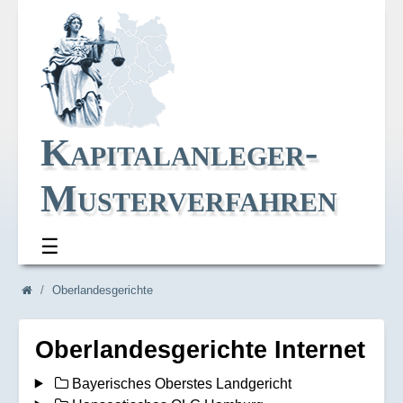
Kapitalanleger-
Musterverfahren
☰
Navi_oben
Navi_breadcrum
Oberlandesgerichte
Oberlandesgerichte Internet
Bayerisches Oberstes Landgericht