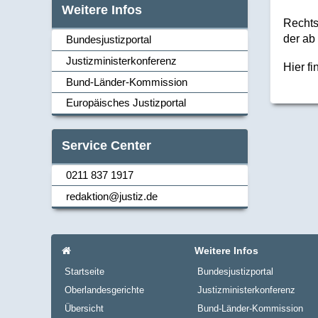
Weitere Infos
Rechts
der ab
Bundesjustizportal
Justizministerkonferenz
Hier f
Navi_links
Bund-Länder-Kommission
Europäisches Justizportal
Service Center
0211 837 1917
Navi_links
redaktion@justiz.de
Navi_footer
Startseite
Weitere Infos
Startseite
Bundesjustizportal
Oberlandesgerichte
Justizministerkonferenz
Übersicht
Bund-Länder-Kommission