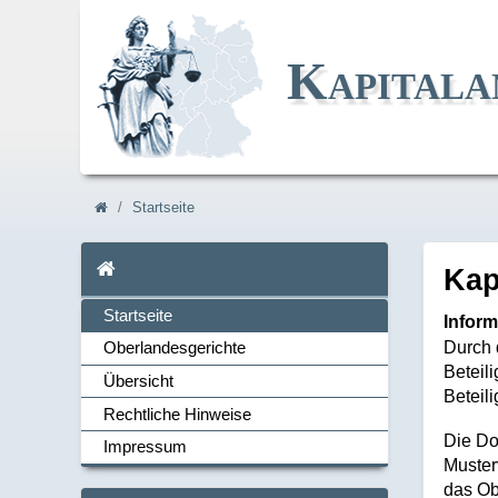
Kapitala
Navi_breadcrum
Startseite
Startseite
Ka
Startseite
Inform
Durch 
Oberlandesgerichte
Beteil
Übersicht
Navi_links
Beteil
Rechtliche Hinweise
Die Do
Impressum
Muster
das Ob