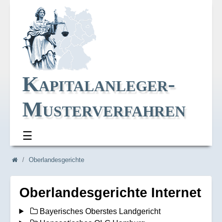
Kapitalanleger-
Musterverfahren
☰
Navi_oben
Navi_breadcrum
Oberlandesgerichte
Oberlandesgerichte Internet
Bayerisches Oberstes Landgericht