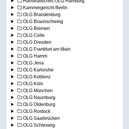
Hanseatisches OLG Hamburg
Kammergericht Berlin
OLG Brandenburg
OLG Braunschweig
OLG Bremen
OLG Celle
OLG Dresden
OLG Frankfurt am Main
OLG Hamm
OLG Jena
OLG Karlsruhe
OLG Koblenz
OLG Köln
OLG München
OLG Naumburg
OLG Oldenburg
OLG Rostock
OLG Saarbrücken
OLG Schleswig